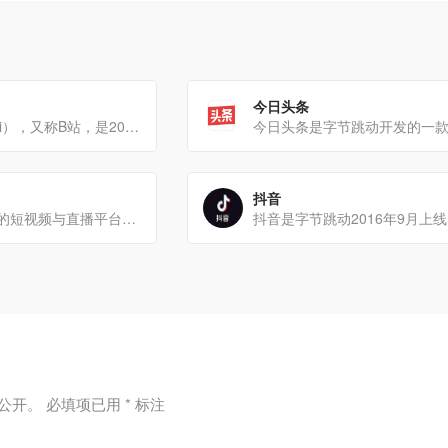
今日头条
哔哩哔哩（bilibili），又称B站，是2009年6月26日由徐逸创建的一个潮流文化娱乐社区[…]
抖音
快手是中国知名的短视频与直播平台，隶属于北京快手科技有限公司，核心定位是“记录和分享生活”，致力于为普通用户[…]
公开。
必填项已用
*
标注