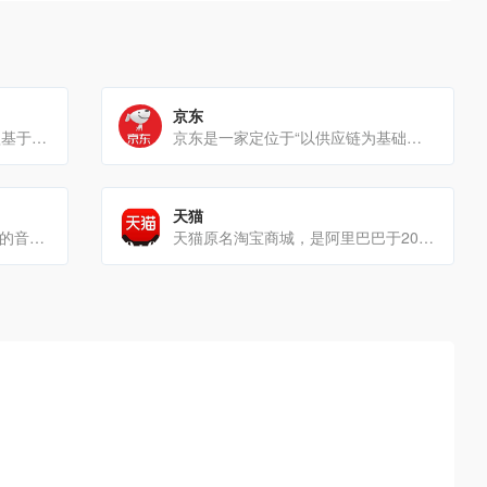
京东
今日头条是字节跳动开发的一款基于数据挖掘的个性化信息推荐引擎平台平台特色个性化推荐：今日头条拥有独特的个性[…]
京东是一家定位于“以供应链为基础的技术与服务企业”，由刘强东于1998年创立，并于2004年进入电商[…]
天猫
抖音是字节跳动2016年9月上线的音乐创意类短视频社交平台发展历程2016年9月，抖音前身[…]
天猫原名淘宝商城，是阿里巴巴于2012年1月11日正式发布的B2C综合性购物网站发展历程独[…]