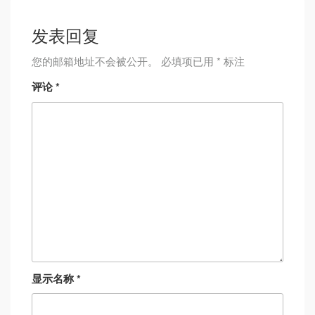
发表回复
您的邮箱地址不会被公开。
必填项已用
*
标注
评论
*
显示名称
*