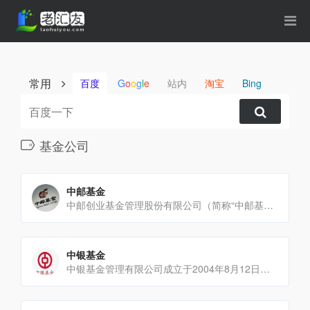
常用
百度
G
o
o
g
l
e
站内
淘宝
Bing
基金公司
中邮基金
中邮创业基金管理股份有限公司（简称“中邮基金”）成立于2006年5月8日，是经中国证监会批准设立[…]
中银基金
中银基金管理有限公司成立于2004年8月12日，是经中国证监会批准设立的中外合资公募基金管理公司，[…]