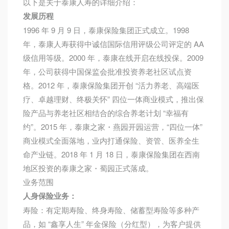
以下是关于泰康人寿的详细介绍：
发展历程
1996 年 9 月 9 日，泰康保险集团正式成立。1998
年，泰康人寿获得中诚信国际信用评级公司评定的 AA
级信用等级。2000 年，泰康在线开启在线投保。2009
年，公司获得中国保监会批准投资养老社区试点资
格。2012 年，泰康保险集团开创 “活力养老、高端医
疗、卓越理财、终极关怀” 四位一体商业模式，推出保
险产品与养老社区相结合的综合养老计划 “幸福有
约”。2015 年，泰康之家・燕园开园运营，“四位一体”
商业模式全面落地，业内打通保险、资管、医养全生
命产业链。2018 年 1 月 18 日，泰康保险集团在西南
地区投资的泰康之家・蜀园正式落成。
业务范围
人身保险业务：
寿险：有定期寿险、终身寿险、储蓄型寿险等多种产
品，如 “鑫享人生” 年金保险（分红型），为客户提供