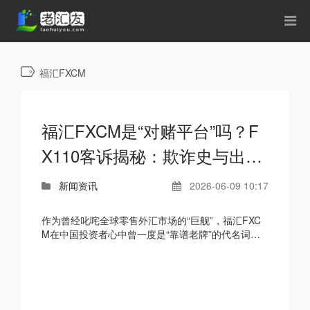
福汇FXCM
福汇FXCM是“对赌平台”吗？F
X110客诉揭秘：欺诈史与出金
困局
新闻资讯
2026-06-09 10:17
作为曾经叱咤全球零售外汇市场的“巨舰”，福汇FXC
M在中国投资者心中曾一度是“靠谱老牌”的代名词。
然而，近年来关于福汇“对赌吃客损”的指控愈演愈
烈。结合FX110...