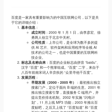
百度是一家具有重要影响力的中国互联网公司，以下是关
于它的详细介绍：
基本信息
：
成立时间
：2000 年 1 月 1 日，由李彦宏、徐
勇两人创立于北京中关村。
公司性质
：上市公司，是全球为数不多的提
供 AI 芯片、软件架构和应用程序等全栈 AI
技术的公司之一，也是中国重要的互联网科
技企业。
标志及名称由来
：百度的企业标志由拼音 “baidu”、
汉字 “百度” 和一个熊掌组成。“百度” 二字，来自于
八百年前南宋词人辛弃疾的 “众里寻他千百度”。
发展历程
：
早期发展（2000 - 2005 年）
：最初推出独立
搜索门户，定位于面向 B 端的生意。2001 年
推出独立搜索引擎，直接服务 C 端用户，并
提出竞价排名机制。2002 年实施 “闪电计
划”，11 月上线 MP3 功能；2003 年推出百
度贴吧，之后又上线了 “百度知道” 和 “百度