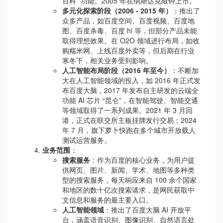
百科” 功能。2005 年在纳斯达克敲钟上市。
多元化探索阶段（2006 - 2015 年）
：推出了
众多产品，如百度空间、百度视频、百度地
图、百度杀毒、百度 hi 等，但部分产品未能
取得理想效果。在 O2O 领域进行布局，如收
购糯米网、上线百度外卖等，但后期在行业
寒冬下，相关业务受到影响。
人工智能布局阶段（2016 年至今）
：不断加
大在人工智能领域的投入，如 2016 年正式发
布百度大脑，2017 年发布自主研发的云端全
功能 AI 芯片 “昆仑”，在智能驾驶、智能交通
等领域取得了一系列成果。2021 年 3 月回
港，正式在联交所主板挂牌发行交易；2024
年 7 月，旗下萝卜快跑在多个城市开放载人
测试运营服务。
业务范围
：
搜索服务
：作为百度的核心业务，为用户提
供网页、图片、新闻、学术、地图等多种类
型的搜索服务，每天响应来自 100 余个国家
和地区的数十亿次搜索请求，是网民获取中
文信息和服务的最主要入口。
人工智能领域
：推出了百度大脑 AI 开放平
台，涵盖语音识别、图像识别、自然语言处