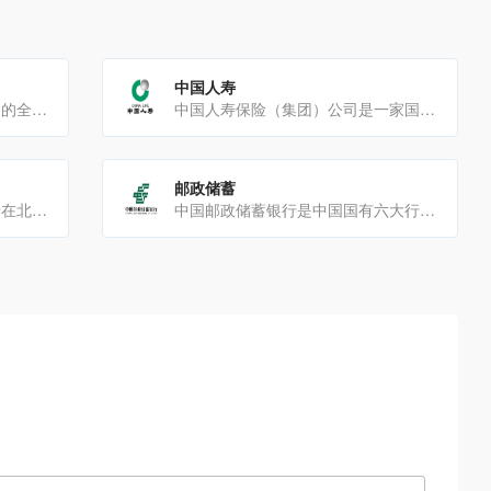
中国人寿
兴业银行是一家具有重要影响力的全国性股份制商业银行业务范围包括但不限于以下方面：存款业务：吸收公众存款。[…]
中国人寿保险（集团）公司是一家国有大型金融保险企业业务范围保险业务：中国人寿保险股份有限公司作为核心成员，[…]
邮政储蓄
1996年1月12日，中国民生银行在北京正式成立，是中国第一家主要由民营企业发起设立的全国性股份制商[…]
中国邮政储蓄银行是中国国有六大行之一，以下是关于它的详细介绍：发展历程起源：可追溯到1919年北洋政府[…]