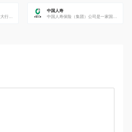
中国人寿
中国邮政储蓄银行是中国国有六大行之一，以下是关于它的详细介绍：发展历程起源：可追溯到1919年北洋政府[…]
中国人寿保险（集团）公司是一家国有大型金融保险企业业务范围保险业务：中国人寿保险股份有限公司作为核心成员，[…]