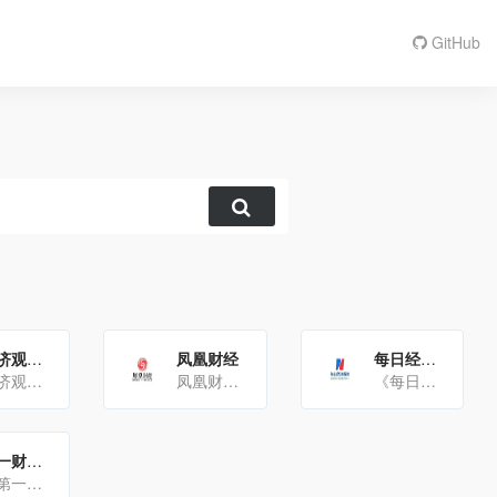
GitHub
经济观察网
凤凰财经
每日经济新闻
经济观察网是《经济观察报》旗下的电子商业资讯平台，以下是关于它的详细介绍：平台特色内容专业理性：以理性、建[…]
凤凰财经主要指凤凰网财经频道，以下是关于它的详细介绍：媒体平台凤凰网财经频道：是凤凰网旗下的财经频道，成立[…]
《每日经济新闻》是中国首家专注于公司新闻和理财服务的都市财经日报，以下是关于它的详细介绍：基本信息创刊时间[…]
第一财经日报
《第一财经日报》是中国的一份重要财经日报，以下是对其的详细介绍：一、基本信息创刊时间：2004年11月主[…]