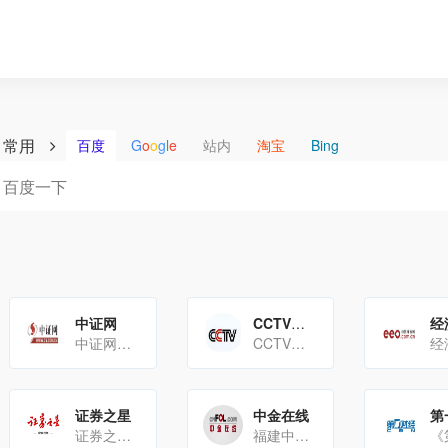
常用
百度
G
o
o
g
l
e
站内
淘宝
Bing
中证网
CCTV经济频道
中证网是中国证券报社倾力打造的金融证券网站，以下是详细介绍：基本信息主管单位：中国证券报社是新华社主管的全[…]
CCTV经济频道即中央广播电视总台央视财经频道，频道呼号为CCTV-2，以下是详细介绍：发展历程197[…]
证券之星
中金在线
证券之星始创于1996年，是中国最早的理财服务专业网站，也是纳斯达克上市公司中国金融在线的旗下网站产品与[…]
福建中金在线网络股份有限公司成立于2003年3月，自2004年12月起运营垂直财经网站中金在线[…]